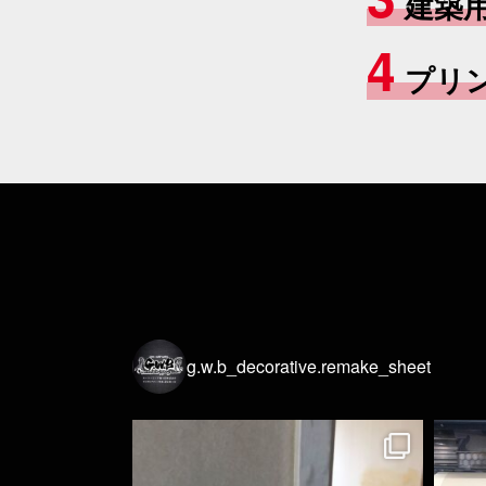
建築
4
プリ
g.w.b_decorative.remake_sheet