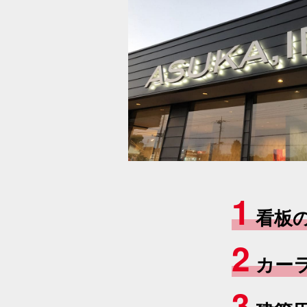
1
看板の
2
カー
3