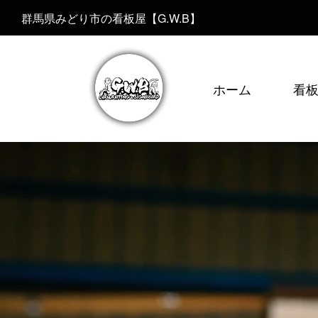
群馬県みどり市の看板屋【G.W.B】
ホーム
看